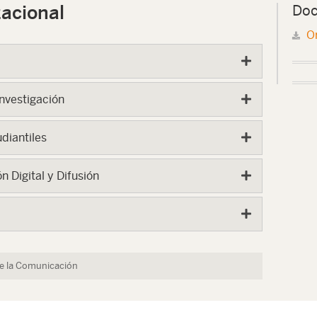
acional
Doc
O
nvestigación
diantiles
 Digital y Difusión
de la Comunicación