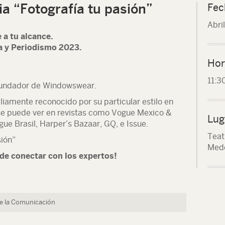
a “Fotografía tu pasión”
Fec
Abri
 a tu alcance.
 y Periodismo 2023.
Hor
11:3
 fundador de Windowswear.
iamente reconocido por su particular estilo en
 se puede ver en revistas como Vogue Mexico &
Lug
ue Brasil, Harper’s Bazaar, GQ, e Issue.
Teat
sión”
Med
 de conectar con los expertos!
de la Comunicación