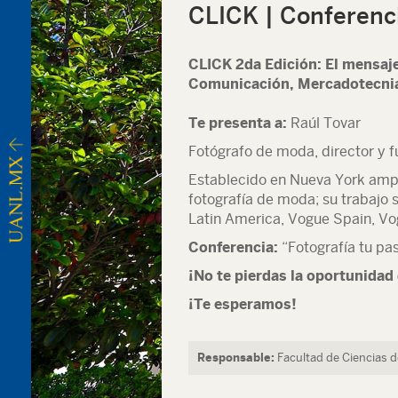
CLICK | Conferenci
CLICK 2da Edición: El mensaje
Comunicación, Mercadotecnia
Te presenta a:
Raúl Tovar
Fotógrafo de moda, director y
Establecido en Nueva York ampl
fotografía de moda; su trabajo
Latin America, Vogue Spain, Vog
Conferencia:
“Fotografía tu pa
¡No te pierdas la oportunidad
¡Te esperamos!
Responsable:
Facultad de Ciencias 