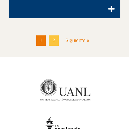
1
2
Siguiente »