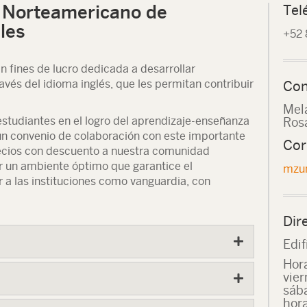
o Norteamericano de
Tel
les
+52 
in fines de lucro dedicada a desarrollar
avés del idioma inglés, que les permitan contribuir
Con
Mel
 estudiantes en el logro del aprendizaje-enseñanza
Ros
 un convenio de colaboración con este importante
Cor
precios con descuento a nuestra comunidad
r un ambiente óptimo que garantice el
mzun
 a las instituciones como vanguardia, con
Dir
Edif
Hora
vier
sáb
hora