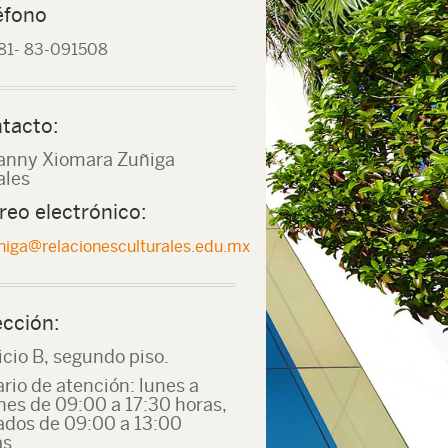
éfono
81- 83-091508
tacto:
anny Xiomara Zuñiga
ales
reo electrónico:
iga@relacionesculturales.edu.mx
ección:
icio B, segundo piso.
rio de atención: lunes a
nes de 09:00 a 17:30 horas,
ados de 09:00 a 13:00
s.