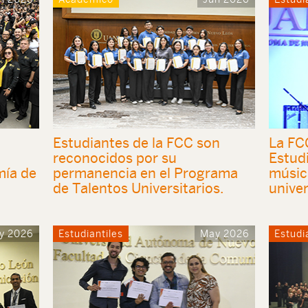
Estudiantes de la FCC son
La FCC
reconocidos por su
Estud
mía de
permanencia en el Programa
música
de Talentos Universitarios.
univer
y 2026
Estudiantiles
May 2026
Estudi