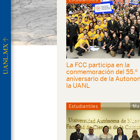
La FCC participa en la
conmemoración del 55.º
aniversario de la Autono
la UANL
Estudiantiles
Ma