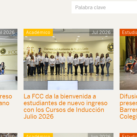
ul 2026
Académico
Jul 2026
Estudi
greso
La FCC da la bienvenida a
Difusi
rano
estudiantes de nuevo ingreso
prese
con los Cursos de Inducción
Barre
Julio 2026
Colegi
n 2026
Académico
Jun 2026
Estudi