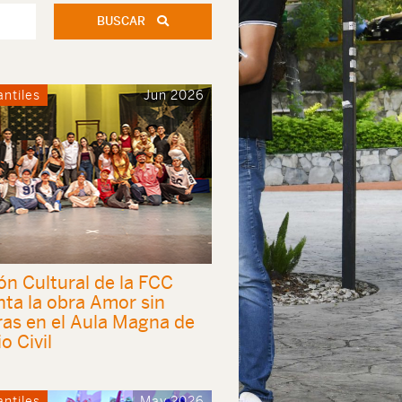
BUSCAR
antiles
Jun 2026
ón Cultural de la FCC
nta la obra Amor sin
ras en el Aula Magna de
o Civil
antiles
May 2026