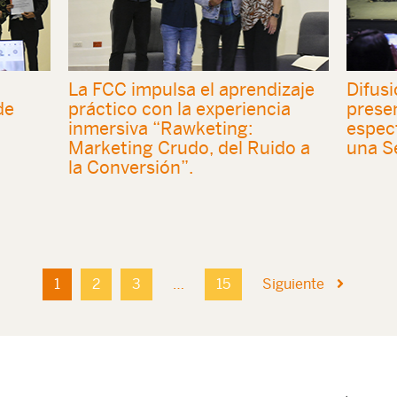
La FCC impulsa el aprendizaje
Difusi
de
práctico con la experiencia
presen
inmersiva “Rawketing:
espec
Marketing Crudo, del Ruido a
una S
la Conversión”.
1
2
3
…
15
Siguiente