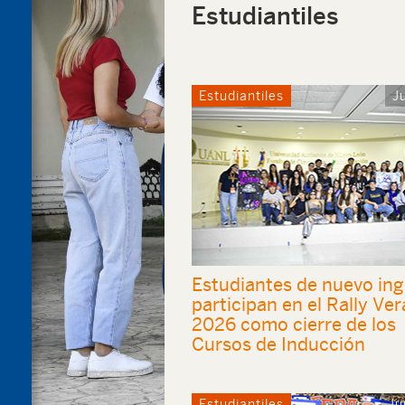
Estudiantiles
Estudiantiles
J
Estudiantes de nuevo in
participan en el Rally Ve
2026 como cierre de los
Cursos de Inducción
Estudiantiles
Ju