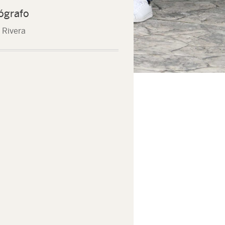
ógrafo
 Rivera