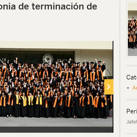
nia de terminación de
Cat
A
Per
Jafe