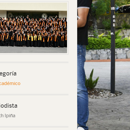
egoría
cadémico
iodista
th Ipiña