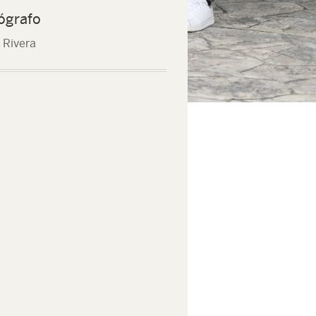
ógrafo
 Rivera