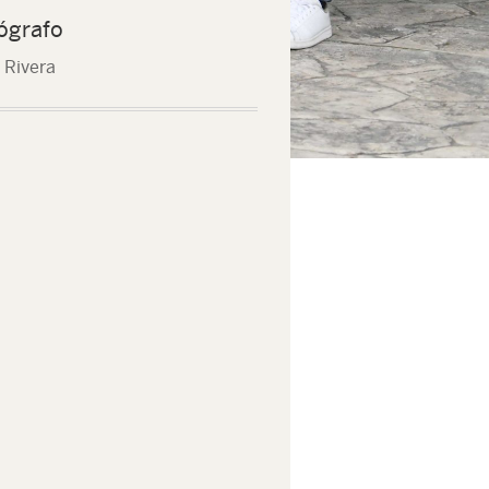
ógrafo
 Rivera