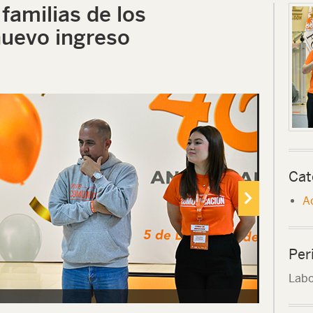
 familias de los
nuevo ingreso
Cat
A
Per
Labo