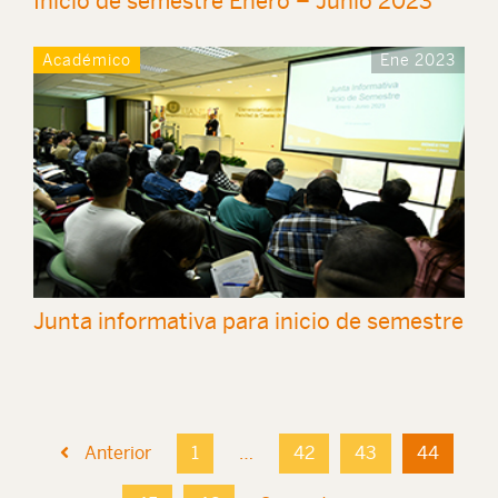
Inicio de semestre Enero – Junio 2023
Académico
Ene 2023
Junta informativa para inicio de semestre
Anterior
1
…
42
43
44