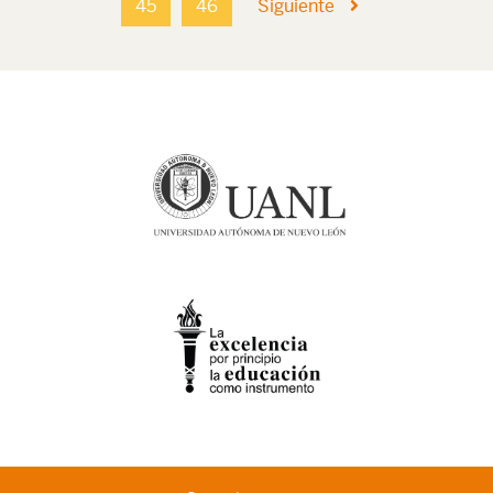
45
46
Siguiente