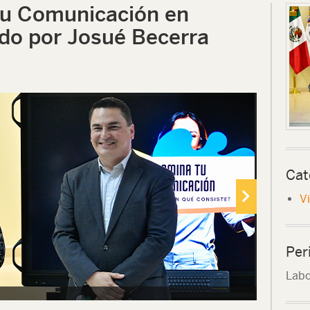
tu Comunicación en
ido por Josué Becerra
Cat
V
Per
Labo