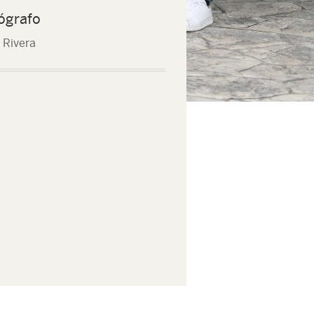
ógrafo
 Rivera