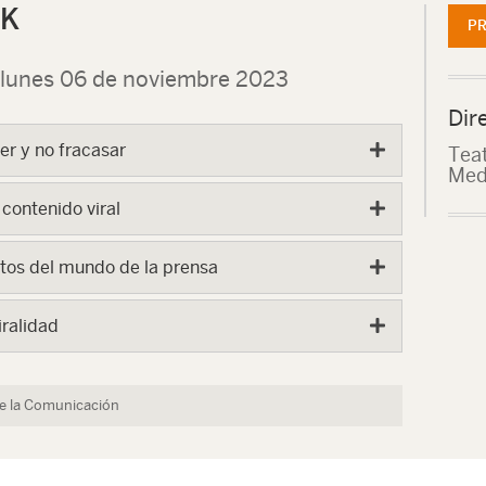
CK
PR
 lunes 06 de noviembre 2023
Dir
r y no fracasar
Teat
Med
 contenido viral
etos del mundo de la prensa
iralidad
de la Comunicación