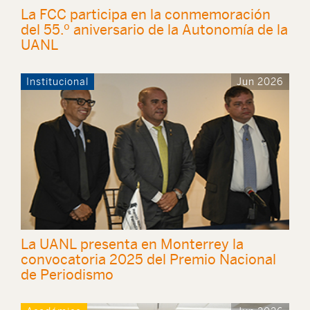
La FCC participa en la conmemoración
del 55.º aniversario de la Autonomía de la
UANL
Institucional
Jun 2026
La UANL presenta en Monterrey la
convocatoria 2025 del Premio Nacional
de Periodismo