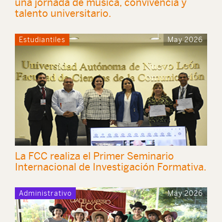
una jornada de música, convivencia y
talento universitario.
Estudiantiles
May 2026
La FCC realiza el Primer Seminario
Internacional de Investigación Formativa.
Administrativo
May 2026